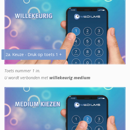
2a. Keuze - Druk op toets 1 +
Toets nummer 1 in.
U wordt verbonden met
willekeurig medium