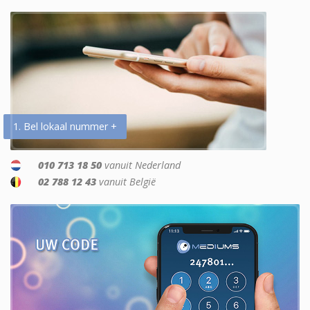
1. Bel lokaal nummer +
010 713 18 50
vanuit Nederland
02 788 12 43
vanuit België