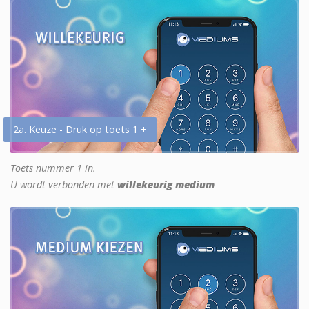
2a. Keuze - Druk op toets 1 +
Toets nummer 1 in.
U wordt verbonden met
willekeurig medium