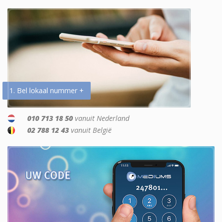
1. Bel lokaal nummer +
010 713 18 50
vanuit Nederland
02 788 12 43
vanuit België