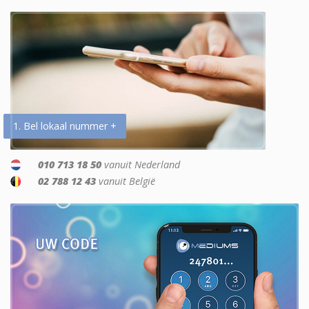
1. Bel lokaal nummer +
010 713 18 50
vanuit Nederland
02 788 12 43
vanuit België