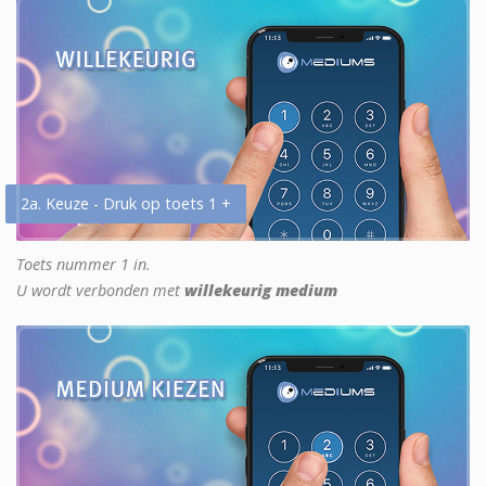
2a. Keuze - Druk op toets 1 +
Toets nummer 1 in.
U wordt verbonden met
willekeurig medium