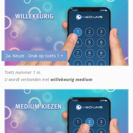
2a. Keuze - Druk op toets 1 +
Toets nummer 1 in.
U wordt verbonden met
willekeurig medium