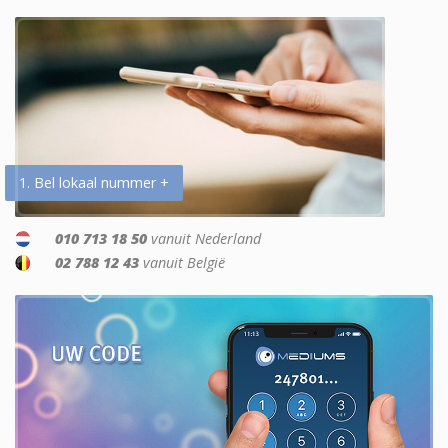
1. Bel lokaal nummer +
010 713 18 50
vanuit Nederland
02 788 12 43
vanuit België