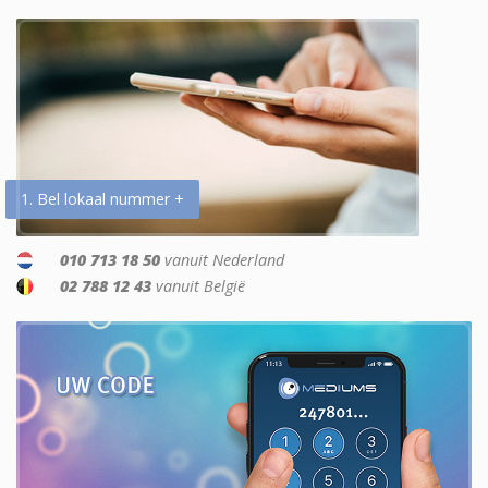
1. Bel lokaal nummer +
010 713 18 50
vanuit Nederland
02 788 12 43
vanuit België