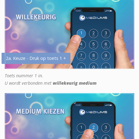
2a. Keuze - Druk op toets 1 +
Toets nummer 1 in.
U wordt verbonden met
willekeurig medium