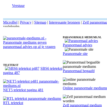
Verstuur
MicroBel
|
Privacy
|
Sitemap
|
Interessante bronnen
|
Zelf paranorma
voorbehouden.
PARANORMALE-MEDIUMS.NL
Paranormaal advies
Fotoreading met paranormale paranormaal medium Ruby
Paranormale site
TELETEKST
SBS6 teletekst
Paranormaal begaafd
pagina 487
Online paranormale medium
NET5 teletekst pagina 481
RTL teletekst
Zelf paranormaal medium