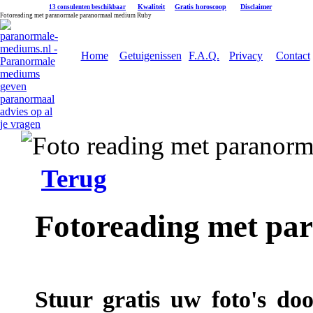
|
Kwaliteit
|
Gratis horoscoop
|
Disclaimer
13 consulenten beschikbaar
Fotoreading met paranormale paranormaal medium Ruby
Home
Getuigenissen
F.A.Q.
Privacy
Contact
Terug
Fotoreading met p
Stuur gratis uw foto's do