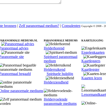
nte bronnen
|
Zelf paranormaal medium?
|
Consulenten
Copyright © 2008 - 2
PARANORMALE-MEDIUMS.NL
PARANORMALE MEDIUMS
KAARTLEGGING
Paranormaal advies
Helderhorend
Engelenkaarten
Paranormale site
Spiritueel paranormaal
medium
Kaartleggers
Helderruikend
Kaartlegster
Paranormaal begaafd
Spirituele hulplijn
Kaarten lezen
Helderziendheid
Online paranormale mediums
Lenormandkaar
Heldervoelende
paranormale mediums