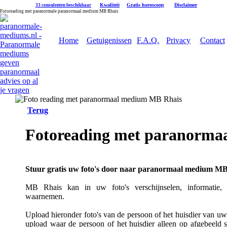
|
Kwaliteit
|
Gratis horoscoop
|
Disclaimer
33 consulenten beschikbaar
Fotoreading met paranormale paranormaal medium MB Rhais
Home
Getuigenissen
F.A.Q.
Privacy
Contact
Terug
Fotoreading met paranorma
Stuur gratis uw foto's door naar paranormaal medium MB
MB Rhais kan in uw foto's verschijnselen, informatie, ge
waarnemen.
Upload hieronder foto's van de persoon of het huisdier van uw k
upload waar de persoon of het huisdier alleen op afgebeeld s