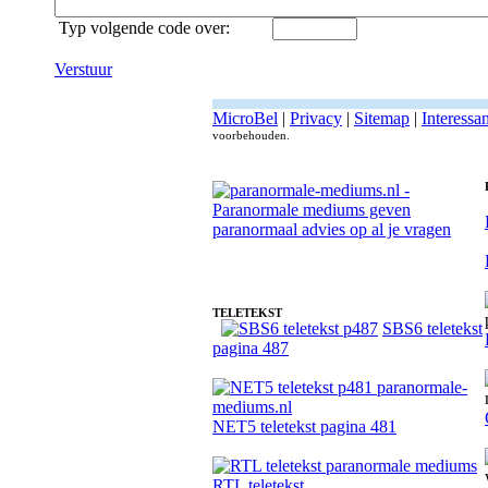
Typ volgende code over:
Verstuur
MicroBel
|
Privacy
|
Sitemap
|
Interessa
voorbehouden.
Fotoreading met paranormale paranormaal medium MB Rhais
TELETEKST
SBS6 teletekst
pagina 487
NET5 teletekst pagina 481
RTL teletekst