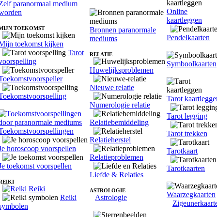
Zelf paranormaal medium
Online
worden
kaartleggen
MIJN TOEKOMST
Bronnen paranormale
Pendelkaarten
mediums
Mijn toekomst kijken
Tarot
RELATIE
voorspelling
Symboolkaarten
Huwelijksproblemen
Toekomstvoorspeller
Nieuwe relatie
Toekomstvoorspelling
Tarot kaartlegge
Numerologie relatie
Tarot legging
Relatiebemiddeling
Toekomstvoorspellingen
Tarot trekken
Relatieherstel
Je horoscoop voorspellen
Tarotkaart
Relatieproblemen
Je toekomst voorspellen
Tarotkaarten
Liefde & Relaties
REIKI
Reiki
ASTROLOGIE
Waarzegkaarten
Reiki
Astrologie
Zigeunerkaart
symbolen