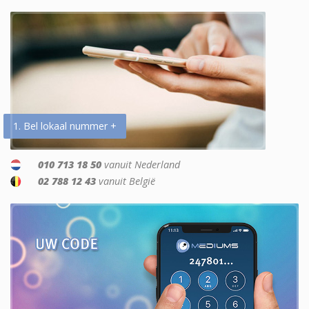
1. Bel lokaal nummer +
010 713 18 50
vanuit Nederland
02 788 12 43
vanuit België