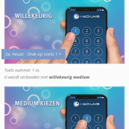
2a. Keuze - Druk op toets 1 +
Toets nummer 1 in.
U wordt verbonden met
willekeurig medium