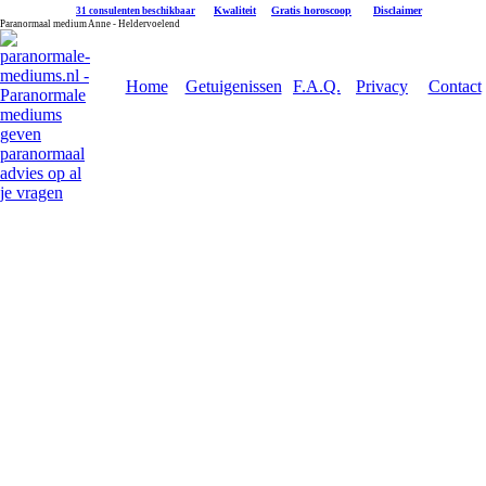
|
Kwaliteit
|
Gratis horoscoop
|
Disclaimer
31 consulenten beschikbaar
Paranormaal medium Anne - Heldervoelend
Home
Getuigenissen
F.A.Q.
Privacy
Contact