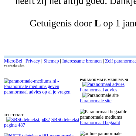
heeft zij het altijd goed. Dank
Getuigenis door
L
op 1 jan
MicroBel
|
Privacy
|
Sitemap
|
Interessante bronnen
|
Zelf paranorma
voorbehouden.
PARANORMALE-MEDIUMS.NL
Paranormaal advies
Paranormaal medium Anne - Heldervoelend
Paranormale site
TELETEKST
SBS6 teletekst
Paranormaal begaafd
pagina 487